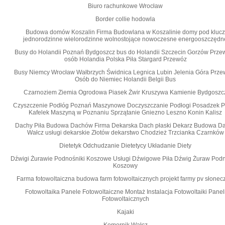
Biuro rachunkowe Wrocław
Border collie hodowla
Budowa domów Koszalin Firma Budowlana w Koszalinie domy pod klucz
jednorodzinne wielorodzinne wolnostojące nowoczesne energooszczędn
Busy do Holandii Poznań Bydgoszcz bus do Holandii Szczecin Gorzów Prze
osób Holandia Polska Piła Stargard Przewóz
Busy Niemcy Wrocław Wałbrzych Świdnica Legnica Lubin Jelenia Góra Prze
Osób do Niemiec Holandii Belgii Bus
Czarnoziem Ziemia Ogrodowa Piasek Żwir Kruszywa Kamienie Bydgoszc
Czyszczenie Podłóg Poznań Maszynowe Doczyszczanie Podłogi Posadzek P
Kafelek Maszyną w Poznaniu Sprzątanie Gniezno Leszno Konin Kalisz
Dachy Piła Budowa Dachów Firma Dekarska Dach płaski Dekarz Budowa D
Wałcz usługi dekarskie Złotów dekarstwo Chodzież Trzcianka Czarnków
Dietetyk Odchudzanie Dietetycy Układanie Diety
Dźwigi Żurawie Podnośniki Koszowe Usługi Dźwigowe Piła Dźwig Żuraw Pod
Koszowy
Farma fotowoltaiczna budowa farm fotowoltaicznych projekt farmy pv słonec
Fotowoltaika Panele Fotowoltaiczne Montaż Instalacja Fotowoltaiki Panel
Fotowoltaicznych
Kajaki