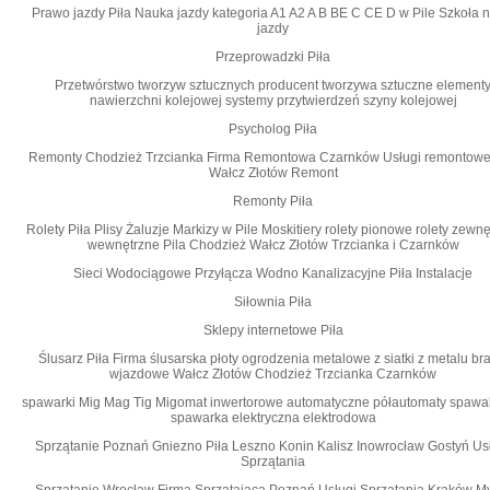
Prawo jazdy Piła Nauka jazdy kategoria A1 A2 A B BE C CE D‎ w Pile Szkoła 
jazdy
Przeprowadzki Piła
Przetwórstwo tworzyw sztucznych producent tworzywa sztuczne element
nawierzchni kolejowej systemy przytwierdzeń szyny kolejowej
Psycholog Piła
Remonty Chodzież Trzcianka Firma Remontowa Czarnków Usługi remontowe
Wałcz Złotów Remont
Remonty Piła
Rolety Piła Plisy Żaluzje Markizy w Pile Moskitiery rolety pionowe rolety zewn
wewnętrzne Pila Chodzież Wałcz Złotów Trzcianka i Czarnków
Sieci Wodociągowe Przyłącza Wodno Kanalizacyjne Piła Instalacje
Siłownia Piła
Sklepy internetowe Piła
Ślusarz Piła Firma ślusarska płoty ogrodzenia metalowe z siatki z metalu br
wjazdowe Wałcz Złotów Chodzież Trzcianka Czarnków
spawarki Mig Mag Tig Migomat inwertorowe automatyczne półautomaty spawa
spawarka elektryczna elektrodowa
Sprzątanie Poznań Gniezno Piła Leszno Konin Kalisz Inowrocław Gostyń Us
Sprzątania