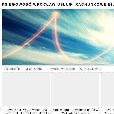
KSIĘGOWOŚĆ WROCŁAW USŁUGI RACHUNKOWE BI
Aktualności
Mapa strony
Przykładowa strona
Strona Główna
Trawa z rolki Wągrowiec Cena
Złotów ogród Przyjemne ogród w
Proj
trawa z rolki Szczecinek balbecka
Złotowie farbowana
Przyzw