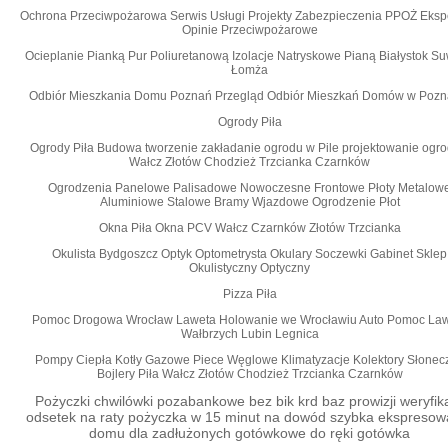
Ochrona Przeciwpożarowa Serwis Usługi Projekty Zabezpieczenia PPOŻ Eksp
Opinie Przeciwpożarowe
Ocieplanie Pianką Pur Poliuretanową Izolacje Natryskowe Pianą Białystok Su
Łomża
Odbiór Mieszkania Domu Poznań Przegląd Odbiór Mieszkań Domów w Pozn
Ogrody Piła
Ogrody Piła Budowa tworzenie zakładanie ogrodu w Pile projektowanie ogr
Wałcz Złotów Chodzież Trzcianka Czarnków
Ogrodzenia Panelowe Palisadowe Nowoczesne Frontowe Płoty Metalow
Aluminiowe Stalowe Bramy Wjazdowe Ogrodzenie Płot
Okna Piła Okna PCV Wałcz Czarnków Złotów Trzcianka
Okulista Bydgoszcz Optyk Optometrysta Okulary Soczewki Gabinet Sklep
Okulistyczny Optyczny
Pizza Piła
Pomoc Drogowa Wrocław Laweta Holowanie we Wrocławiu Auto Pomoc La
Wałbrzych Lubin Legnica
Pompy Ciepła Kotły Gazowe Piece Węglowe Klimatyzacje Kolektory Słonec
Bojlery Piła Wałcz Złotów Chodzież Trzcianka Czarnków
Pożyczki chwilówki pozabankowe bez bik krd baz prowizji weryfika
odsetek na raty pożyczka w 15 minut na dowód szybka ekspresow
domu dla zadłużonych gotówkowe do ręki gotówka