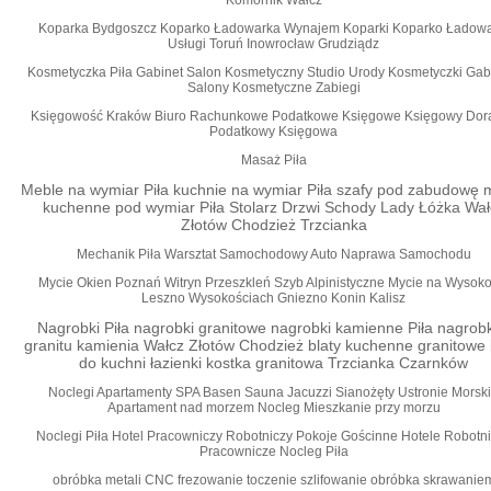
Komornik Wałcz
Koparka Bydgoszcz Koparko Ładowarka Wynajem Koparki Koparko Ładowa
Usługi Toruń Inowrocław Grudziądz
Kosmetyczka Piła Gabinet Salon Kosmetyczny Studio Urody Kosmetyczki Gab
Salony Kosmetyczne Zabiegi
Księgowość Kraków Biuro Rachunkowe Podatkowe Księgowe Księgowy Dor
Podatkowy Księgowa
Masaż Piła
Meble na wymiar Piła kuchnie na wymiar Piła szafy pod zabudowę 
kuchenne pod wymiar Piła Stolarz Drzwi Schody Lady Łóżka Wał
Złotów Chodzież Trzcianka
Mechanik Piła Warsztat Samochodowy Auto Naprawa Samochodu
Mycie Okien Poznań Witryn Przeszkleń Szyb Alpinistyczne Mycie na Wysoko
Leszno Wysokościach Gniezno Konin Kalisz
Nagrobki Piła nagrobki granitowe nagrobki kamienne Piła nagrobk
granitu kamienia Wałcz Złotów Chodzież blaty kuchenne granitowe 
do kuchni łazienki kostka granitowa Trzcianka Czarnków
Noclegi Apartamenty SPA Basen Sauna Jacuzzi Sianożęty Ustronie Morsk
Apartament nad morzem Nocleg Mieszkanie przy morzu
Noclegi Piła Hotel Pracowniczy Robotniczy Pokoje Gościnne Hotele Robotn
Pracownicze Nocleg Piła
obróbka metali CNC frezowanie toczenie szlifowanie obróbka skrawanie