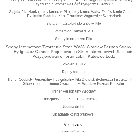
Sprzątanie Wrocław Firma Sprzątająca Poznań Usługi Sprzątania Kraków M
Czyszczenie Warszawa Łódź Bydgoszcz Szczecin
Stajnia Piła Nauka jazdy konno w Pile jazdy konne Wałcz Złotów konie Chod
Trzcianka Stadnina Koni Czarnków Wągrowiec Szczecinek
Stolarz Piła Zakład stolarski w Pile
Stomatolog Dentysta Piła
Strony internetowe Piła
Strony Internetowe Tworzenie Stron WWW Wrocław Poznań Stron
Bydgoszcz Gdańsk Projektowanie Stron Internetowych Szczeci
Pozycjonowanie Toruń Lublin Katowice Łódź
Szkolenia BHP
Tapety ścienne
Trener Osobisty Personalny Indywidualny Piła Dietetyk Bydgoszcz Instruktor fi
Siłowni Toruń Treningi Ćwiczenia Fit Wrocław Poznań Koszalin
Trener Personalny Wrocław
Ubezpieczenia Piła OC AC Mieszkania
Ubojnia drobiu
Układanie kostki brukowej
Archives