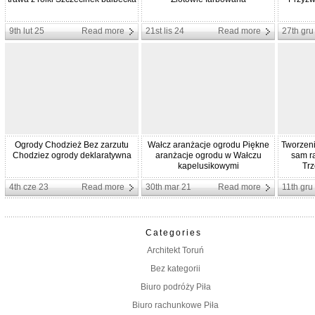
9th lut 25
Read more
21st lis 24
Read more
27th gru
Ogrody Chodzież Bez zarzutu
Wałcz aranżacje ogrodu Piękne
Tworzeni
Chodziez ogrody deklaratywna
aranżacje ogrodu w Wałczu
sam r
kapelusikowymi
Tr
4th cze 23
Read more
30th mar 21
Read more
11th gru
Categories
Architekt Toruń
Bez kategorii
Biuro podróży Piła
Biuro rachunkowe Piła