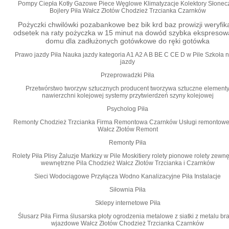
Pompy Ciepła Kotły Gazowe Piece Węglowe Klimatyzacje Kolektory Słonec
Bojlery Piła Wałcz Złotów Chodzież Trzcianka Czarnków
Pożyczki chwilówki pozabankowe bez bik krd baz prowizji weryfika
odsetek na raty pożyczka w 15 minut na dowód szybka ekspresow
domu dla zadłużonych gotówkowe do ręki gotówka
Prawo jazdy Piła Nauka jazdy kategoria A1 A2 A B BE C CE D‎ w Pile Szkoła 
jazdy
Przeprowadzki Piła
Przetwórstwo tworzyw sztucznych producent tworzywa sztuczne element
nawierzchni kolejowej systemy przytwierdzeń szyny kolejowej
Psycholog Piła
Remonty Chodzież Trzcianka Firma Remontowa Czarnków Usługi remontowe
Wałcz Złotów Remont
Remonty Piła
Rolety Piła Plisy Żaluzje Markizy w Pile Moskitiery rolety pionowe rolety zewn
wewnętrzne Pila Chodzież Wałcz Złotów Trzcianka i Czarnków
Sieci Wodociągowe Przyłącza Wodno Kanalizacyjne Piła Instalacje
Siłownia Piła
Sklepy internetowe Piła
Ślusarz Piła Firma ślusarska płoty ogrodzenia metalowe z siatki z metalu br
wjazdowe Wałcz Złotów Chodzież Trzcianka Czarnków