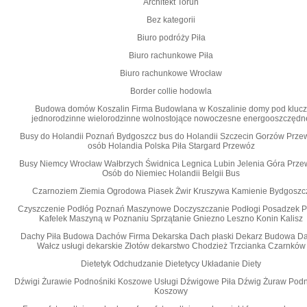
Architekt Toruń
Bez kategorii
Biuro podróży Piła
Biuro rachunkowe Piła
Biuro rachunkowe Wrocław
Border collie hodowla
Budowa domów Koszalin Firma Budowlana w Koszalinie domy pod klucz
jednorodzinne wielorodzinne wolnostojące nowoczesne energooszczędn
Busy do Holandii Poznań Bydgoszcz bus do Holandii Szczecin Gorzów Prze
osób Holandia Polska Piła Stargard Przewóz
Busy Niemcy Wrocław Wałbrzych Świdnica Legnica Lubin Jelenia Góra Prze
Osób do Niemiec Holandii Belgii Bus
Czarnoziem Ziemia Ogrodowa Piasek Żwir Kruszywa Kamienie Bydgoszc
Czyszczenie Podłóg Poznań Maszynowe Doczyszczanie Podłogi Posadzek P
Kafelek Maszyną w Poznaniu Sprzątanie Gniezno Leszno Konin Kalisz
Dachy Piła Budowa Dachów Firma Dekarska Dach płaski Dekarz Budowa D
Wałcz usługi dekarskie Złotów dekarstwo Chodzież Trzcianka Czarnków
Dietetyk Odchudzanie Dietetycy Układanie Diety
Dźwigi Żurawie Podnośniki Koszowe Usługi Dźwigowe Piła Dźwig Żuraw Pod
Koszowy