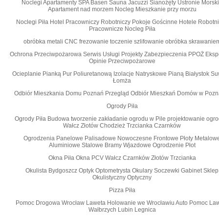
Noclegi Apartamenty SPA Basen Sauna Jacuzzi Sianożęty Ustronie Morsk
Apartament nad morzem Nocleg Mieszkanie przy morzu
Noclegi Piła Hotel Pracowniczy Robotniczy Pokoje Gościnne Hotele Robotn
Pracownicze Nocleg Piła
obróbka metali CNC frezowanie toczenie szlifowanie obróbka skrawanie
Ochrona Przeciwpożarowa Serwis Usługi Projekty Zabezpieczenia PPOŻ Eksp
Opinie Przeciwpożarowe
Ocieplanie Pianką Pur Poliuretanową Izolacje Natryskowe Pianą Białystok Su
Łomża
Odbiór Mieszkania Domu Poznań Przegląd Odbiór Mieszkań Domów w Pozn
Ogrody Piła
Ogrody Piła Budowa tworzenie zakładanie ogrodu w Pile projektowanie ogr
Wałcz Złotów Chodzież Trzcianka Czarnków
Ogrodzenia Panelowe Palisadowe Nowoczesne Frontowe Płoty Metalow
Aluminiowe Stalowe Bramy Wjazdowe Ogrodzenie Płot
Okna Piła Okna PCV Wałcz Czarnków Złotów Trzcianka
Okulista Bydgoszcz Optyk Optometrysta Okulary Soczewki Gabinet Sklep
Okulistyczny Optyczny
Pizza Piła
Pomoc Drogowa Wrocław Laweta Holowanie we Wrocławiu Auto Pomoc La
Wałbrzych Lubin Legnica