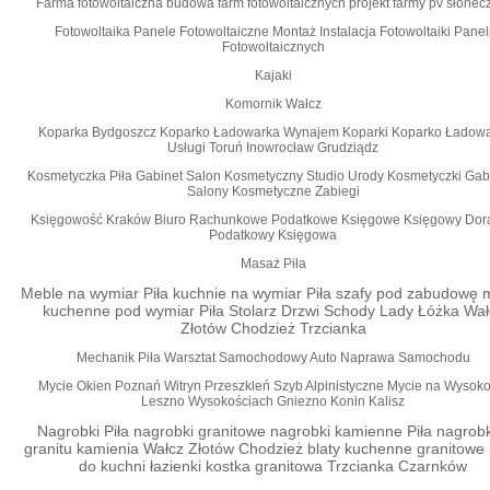
Farma fotowoltaiczna budowa farm fotowoltaicznych projekt farmy pv słonec
Fotowoltaika Panele Fotowoltaiczne Montaż Instalacja Fotowoltaiki Panel
Fotowoltaicznych
Kajaki
Komornik Wałcz
Koparka Bydgoszcz Koparko Ładowarka Wynajem Koparki Koparko Ładowa
Usługi Toruń Inowrocław Grudziądz
Kosmetyczka Piła Gabinet Salon Kosmetyczny Studio Urody Kosmetyczki Gab
Salony Kosmetyczne Zabiegi
Księgowość Kraków Biuro Rachunkowe Podatkowe Księgowe Księgowy Dor
Podatkowy Księgowa
Masaż Piła
Meble na wymiar Piła kuchnie na wymiar Piła szafy pod zabudowę 
kuchenne pod wymiar Piła Stolarz Drzwi Schody Lady Łóżka Wał
Złotów Chodzież Trzcianka
Mechanik Piła Warsztat Samochodowy Auto Naprawa Samochodu
Mycie Okien Poznań Witryn Przeszkleń Szyb Alpinistyczne Mycie na Wysoko
Leszno Wysokościach Gniezno Konin Kalisz
Nagrobki Piła nagrobki granitowe nagrobki kamienne Piła nagrobk
granitu kamienia Wałcz Złotów Chodzież blaty kuchenne granitowe 
do kuchni łazienki kostka granitowa Trzcianka Czarnków