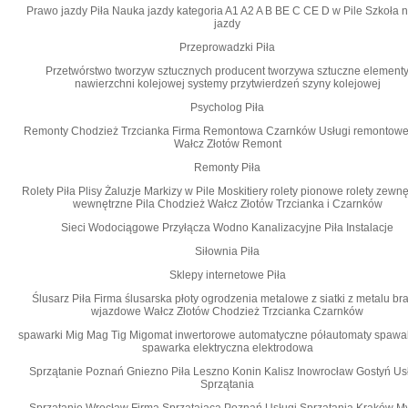
Prawo jazdy Piła Nauka jazdy kategoria A1 A2 A B BE C CE D‎ w Pile Szkoła 
jazdy
Przeprowadzki Piła
Przetwórstwo tworzyw sztucznych producent tworzywa sztuczne element
nawierzchni kolejowej systemy przytwierdzeń szyny kolejowej
Psycholog Piła
Remonty Chodzież Trzcianka Firma Remontowa Czarnków Usługi remontowe
Wałcz Złotów Remont
Remonty Piła
Rolety Piła Plisy Żaluzje Markizy w Pile Moskitiery rolety pionowe rolety zewn
wewnętrzne Pila Chodzież Wałcz Złotów Trzcianka i Czarnków
Sieci Wodociągowe Przyłącza Wodno Kanalizacyjne Piła Instalacje
Siłownia Piła
Sklepy internetowe Piła
Ślusarz Piła Firma ślusarska płoty ogrodzenia metalowe z siatki z metalu br
wjazdowe Wałcz Złotów Chodzież Trzcianka Czarnków
spawarki Mig Mag Tig Migomat inwertorowe automatyczne półautomaty spawa
spawarka elektryczna elektrodowa
Sprzątanie Poznań Gniezno Piła Leszno Konin Kalisz Inowrocław Gostyń Us
Sprzątania