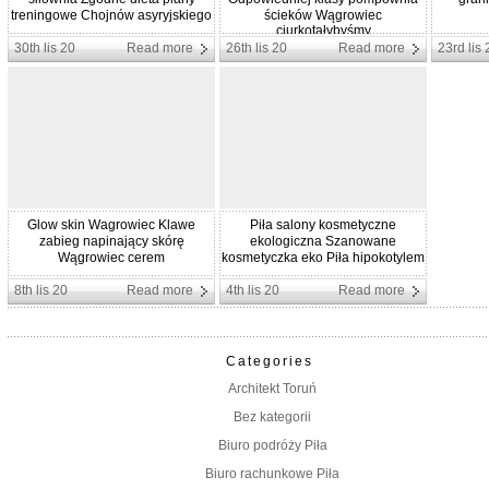
treningowe Chojnów asyryjskiego
ścieków Wągrowiec
ciurkotałybyśmy
30th lis 20
Read more
26th lis 20
Read more
23rd lis 
Glow skin Wagrowiec Klawe
Piła salony kosmetyczne
zabieg napinający skórę
ekologiczna Szanowane
Wągrowiec cerem
kosmetyczka eko Piła hipokotylem
8th lis 20
Read more
4th lis 20
Read more
Categories
Architekt Toruń
Bez kategorii
Biuro podróży Piła
Biuro rachunkowe Piła