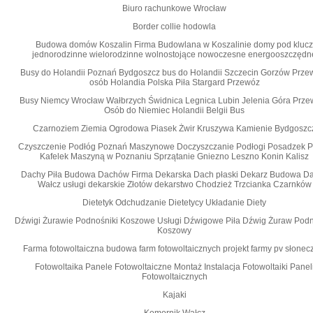
Biuro rachunkowe Wrocław
Border collie hodowla
Budowa domów Koszalin Firma Budowlana w Koszalinie domy pod klucz
jednorodzinne wielorodzinne wolnostojące nowoczesne energooszczędn
Busy do Holandii Poznań Bydgoszcz bus do Holandii Szczecin Gorzów Prze
osób Holandia Polska Piła Stargard Przewóz
Busy Niemcy Wrocław Wałbrzych Świdnica Legnica Lubin Jelenia Góra Prze
Osób do Niemiec Holandii Belgii Bus
Czarnoziem Ziemia Ogrodowa Piasek Żwir Kruszywa Kamienie Bydgoszc
Czyszczenie Podłóg Poznań Maszynowe Doczyszczanie Podłogi Posadzek P
Kafelek Maszyną w Poznaniu Sprzątanie Gniezno Leszno Konin Kalisz
Dachy Piła Budowa Dachów Firma Dekarska Dach płaski Dekarz Budowa D
Wałcz usługi dekarskie Złotów dekarstwo Chodzież Trzcianka Czarnków
Dietetyk Odchudzanie Dietetycy Układanie Diety
Dźwigi Żurawie Podnośniki Koszowe Usługi Dźwigowe Piła Dźwig Żuraw Pod
Koszowy
Farma fotowoltaiczna budowa farm fotowoltaicznych projekt farmy pv słonec
Fotowoltaika Panele Fotowoltaiczne Montaż Instalacja Fotowoltaiki Panel
Fotowoltaicznych
Kajaki