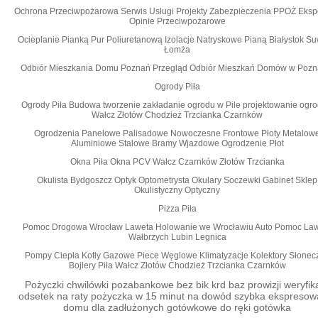
Ochrona Przeciwpożarowa Serwis Usługi Projekty Zabezpieczenia PPOŻ Eksp
Opinie Przeciwpożarowe
Ocieplanie Pianką Pur Poliuretanową Izolacje Natryskowe Pianą Białystok Su
Łomża
Odbiór Mieszkania Domu Poznań Przegląd Odbiór Mieszkań Domów w Pozn
Ogrody Piła
Ogrody Piła Budowa tworzenie zakładanie ogrodu w Pile projektowanie ogr
Wałcz Złotów Chodzież Trzcianka Czarnków
Ogrodzenia Panelowe Palisadowe Nowoczesne Frontowe Płoty Metalow
Aluminiowe Stalowe Bramy Wjazdowe Ogrodzenie Płot
Okna Piła Okna PCV Wałcz Czarnków Złotów Trzcianka
Okulista Bydgoszcz Optyk Optometrysta Okulary Soczewki Gabinet Sklep
Okulistyczny Optyczny
Pizza Piła
Pomoc Drogowa Wrocław Laweta Holowanie we Wrocławiu Auto Pomoc La
Wałbrzych Lubin Legnica
Pompy Ciepła Kotły Gazowe Piece Węglowe Klimatyzacje Kolektory Słonec
Bojlery Piła Wałcz Złotów Chodzież Trzcianka Czarnków
Pożyczki chwilówki pozabankowe bez bik krd baz prowizji weryfika
odsetek na raty pożyczka w 15 minut na dowód szybka ekspresow
domu dla zadłużonych gotówkowe do ręki gotówka