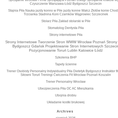
Sprzątanie Wrocław Firma Sprzątająca Poznań Usługi Sprzątania Kraków M
Czyszczenie Warszawa Łódź Bydgoszcz Szczecin
Stajnia Piła Nauka jazdy konno w Pile jazdy konne Wałcz Złotów konie Chod
Trzcianka Stadnina Koni Czarnków Wągrowiec Szczecinek
Stolarz Piła Zakład stolarski w Pile
Stomatolog Dentysta Piła
Strony internetowe Piła
Strony Internetowe Tworzenie Stron WWW Wrocław Poznań Stron
Bydgoszcz Gdańsk Projektowanie Stron Internetowych Szczeci
Pozycjonowanie Toruń Lublin Katowice Łódź
Szkolenia BHP
Tapety ścienne
Trener Osobisty Personalny Indywidualny Piła Dietetyk Bydgoszcz Instruktor fi
Siłowni Toruń Treningi Ćwiczenia Fit Wrocław Poznań Koszalin
Trener Personalny Wrocław
Ubezpieczenia Piła OC AC Mieszkania
Ubojnia drobiu
Układanie kostki brukowej
Archives