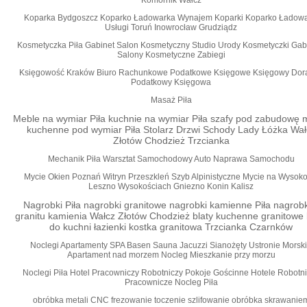
Komornik Wałcz
Koparka Bydgoszcz Koparko Ładowarka Wynajem Koparki Koparko Ładowa
Usługi Toruń Inowrocław Grudziądz
Kosmetyczka Piła Gabinet Salon Kosmetyczny Studio Urody Kosmetyczki Gab
Salony Kosmetyczne Zabiegi
Księgowość Kraków Biuro Rachunkowe Podatkowe Księgowe Księgowy Dor
Podatkowy Księgowa
Masaż Piła
Meble na wymiar Piła kuchnie na wymiar Piła szafy pod zabudowę 
kuchenne pod wymiar Piła Stolarz Drzwi Schody Lady Łóżka Wał
Złotów Chodzież Trzcianka
Mechanik Piła Warsztat Samochodowy Auto Naprawa Samochodu
Mycie Okien Poznań Witryn Przeszkleń Szyb Alpinistyczne Mycie na Wysoko
Leszno Wysokościach Gniezno Konin Kalisz
Nagrobki Piła nagrobki granitowe nagrobki kamienne Piła nagrobk
granitu kamienia Wałcz Złotów Chodzież blaty kuchenne granitowe 
do kuchni łazienki kostka granitowa Trzcianka Czarnków
Noclegi Apartamenty SPA Basen Sauna Jacuzzi Sianożęty Ustronie Morsk
Apartament nad morzem Nocleg Mieszkanie przy morzu
Noclegi Piła Hotel Pracowniczy Robotniczy Pokoje Gościnne Hotele Robotn
Pracownicze Nocleg Piła
obróbka metali CNC frezowanie toczenie szlifowanie obróbka skrawanie