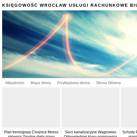
KSIĘGOWOŚĆ WROCŁAW USŁUGI RACHUNKOWE BI
Aktualności
Mapa strony
Przykładowa strona
Strona Główna
Plan treningowy Chojnice fitness
Sieci kanalizacyjne Wagrowiec
Schody P
siłownia Zgodne dieta plany
Odpowiedniej klasy pompownia
grani