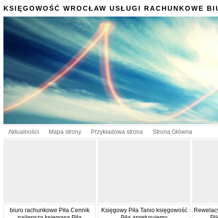
KSIĘGOWOŚĆ WROCŁAW USŁUGI RACHUNKOWE BI
Aktualności
Mapa strony
Przykładowa strona
Strona Główna
biuro rachunkowe Piła Cennik
Księgowy Piła Tanio księgowość
Rewelacy
najlepsza księgowa Piła
Piła apreturujemy
Pi