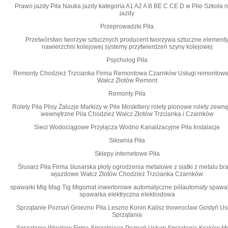
Prawo jazdy Piła Nauka jazdy kategoria A1 A2 A B BE C CE D‎ w Pile Szkoła 
jazdy
Przeprowadzki Piła
Przetwórstwo tworzyw sztucznych producent tworzywa sztuczne element
nawierzchni kolejowej systemy przytwierdzeń szyny kolejowej
Psycholog Piła
Remonty Chodzież Trzcianka Firma Remontowa Czarnków Usługi remontowe
Wałcz Złotów Remont
Remonty Piła
Rolety Piła Plisy Żaluzje Markizy w Pile Moskitiery rolety pionowe rolety zewn
wewnętrzne Pila Chodzież Wałcz Złotów Trzcianka i Czarnków
Sieci Wodociągowe Przyłącza Wodno Kanalizacyjne Piła Instalacje
Siłownia Piła
Sklepy internetowe Piła
Ślusarz Piła Firma ślusarska płoty ogrodzenia metalowe z siatki z metalu br
wjazdowe Wałcz Złotów Chodzież Trzcianka Czarnków
spawarki Mig Mag Tig Migomat inwertorowe automatyczne półautomaty spawa
spawarka elektryczna elektrodowa
Sprzątanie Poznań Gniezno Piła Leszno Konin Kalisz Inowrocław Gostyń Us
Sprzątania