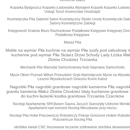
Komornik Wałcz
Koparka Bydgoszcz Koparko Ładowarka Wynajem Koparki Koparko Ładowa
Usługi Toruń Inowrocław Grudziądz
Kosmetyczka Piła Gabinet Salon Kosmetyczny Studio Urody Kosmetyczki Gab
Salony Kosmetyczne Zabiegi
Księgowość Kraków Biuro Rachunkowe Podatkowe Księgowe Księgowy Dor
Podatkowy Księgowa
Masaż Piła
Meble na wymiar Piła kuchnie na wymiar Piła szafy pod zabudowę 
kuchenne pod wymiar Piła Stolarz Drzwi Schody Lady Łóżka Wał
Złotów Chodzież Trzcianka
Mechanik Piła Warsztat Samochodowy Auto Naprawa Samochodu
Mycie Okien Poznań Witryn Przeszkleń Szyb Alpinistyczne Mycie na Wysoko
Leszno Wysokościach Gniezno Konin Kalisz
Nagrobki Piła nagrobki granitowe nagrobki kamienne Piła nagrobk
granitu kamienia Wałcz Złotów Chodzież blaty kuchenne granitowe 
do kuchni łazienki kostka granitowa Trzcianka Czarnków
Noclegi Apartamenty SPA Basen Sauna Jacuzzi Sianożęty Ustronie Morsk
Apartament nad morzem Nocleg Mieszkanie przy morzu
Noclegi Piła Hotel Pracowniczy Robotniczy Pokoje Gościnne Hotele Robotn
Pracownicze Nocleg Piła
obróbka metali CNC frezowanie toczenie szlifowanie obróbka skrawanie